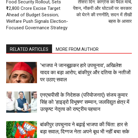
Food Security Rollout, Sets
तीसरा दिन: कांग्रेस का पैदल मार्च,
₹12,800 Crore Excise Target
पेंशन, नौकरी और घोटालों पर सरकार
SUBSCRIBE NOW
Ahead of Budget Session;
को घेरने की रणनीति, सदन में तीखी
Welfare Push Signals Election-
बहस के आसार
Focused Governance Strategy
Company
RELATED ARTICLES
MORE FROM AUTHOR
About
‘भाजपा ने जानबूझकर हारे उपचुनाव’, अखिलेश
Contact us
यादव का बड़ा आरोप; बांकीपुर और दतिया के नतीजों
Subscription Plans
पर उठाए सवाल
My account
एनएचपीसी के निदेशक (परियोजनाएं) संजय कुमार
सिंह को ‘हाइड्रो विभूषण’ सम्मान, जलविद्युत क्षेत्र में
उत्कृष्ट नेतृत्व को राष्ट्रीय पहचान
बांकीपुर उपचुनाव ने बढ़ाई भाजपा की चिंता: हार से
बड़ा सवाल, दिग्गज नेता अपने बूथ भी नहीं बचा सके