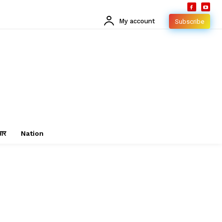
My account
Subscribe
चार
Nation