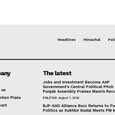
Headlines
Himachal
Poli
any
The latest
Jobs and Investment Become AAP
Government’s Central Political Pitch
 us
Punjab Assembly Praises Mann’s Rec
ption Plans
POLITICS
August 7, 2026
ount
BJP-SAD Alliance Buzz Returns to P
Politics as Sukhbir Badal Meets PM 