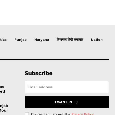
tics
Punjab
Haryana
हिमाचल हिंदी समाचार
Nation
Subscribe
 as
ord
I WANT IN
unjab
Modi
I've read and accept the
Privacy Policy
.