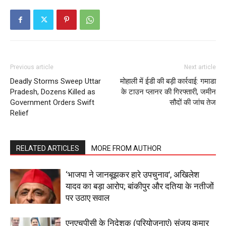
SUBSCRIBE NOW
Previous article
Next article
Deadly Storms Sweep Uttar
मोहाली में ईडी की बड़ी कार्रवाई: गमाडा
Pradesh, Dozens Killed as
के टाउन प्लानर की गिरफ्तारी, जमीन
Company
Government Orders Swift
सौदों की जांच तेज
Relief
About
Contact us
RELATED ARTICLES
MORE FROM AUTHOR
Subscription Plans
My account
‘भाजपा ने जानबूझकर हारे उपचुनाव’, अखिलेश
यादव का बड़ा आरोप; बांकीपुर और दतिया के नतीजों
पर उठाए सवाल
एनएचपीसी के निदेशक (परियोजनाएं) संजय कुमार