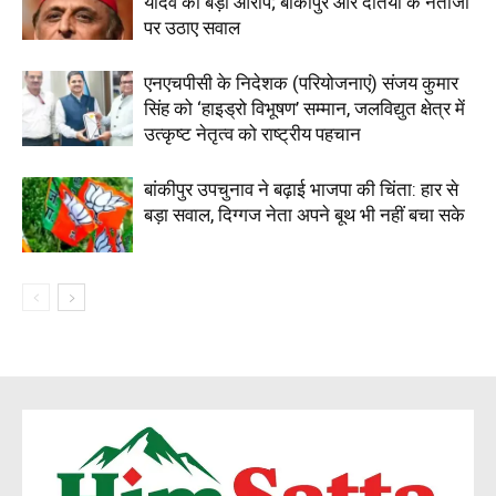
यादव का बड़ा आरोप; बांकीपुर और दतिया के नतीजों
पर उठाए सवाल
एनएचपीसी के निदेशक (परियोजनाएं) संजय कुमार
सिंह को ‘हाइड्रो विभूषण’ सम्मान, जलविद्युत क्षेत्र में
उत्कृष्ट नेतृत्व को राष्ट्रीय पहचान
बांकीपुर उपचुनाव ने बढ़ाई भाजपा की चिंता: हार से
बड़ा सवाल, दिग्गज नेता अपने बूथ भी नहीं बचा सके