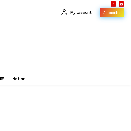
My account
Subscribe
चार
Nation