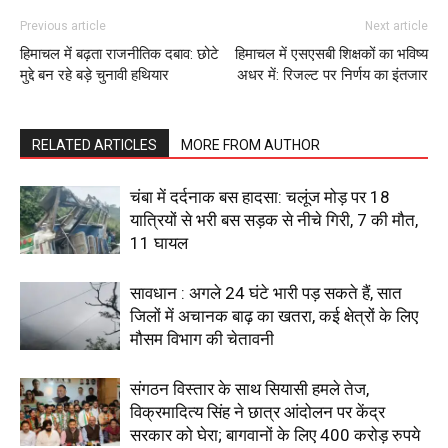
SUBSCRIBE NOW
Previous article
Next article
हिमाचल में बढ़ता राजनीतिक दबाव: छोटे
हिमाचल में एसएसबी शिक्षकों का भविष्य
मुद्दे बन रहे बड़े चुनावी हथियार
अधर में: रिजल्ट पर निर्णय का इंतजार
Company
RELATED ARTICLES
MORE FROM AUTHOR
About
चंबा में दर्दनाक बस हादसा: चलूंज मोड़ पर 18
Contact us
यात्रियों से भरी बस सड़क से नीचे गिरी, 7 की मौत,
Subscription Plans
11 घायल
My account
सावधान : अगले 24 घंटे भारी पड़ सकते हैं, सात
जिलों में अचानक बाढ़ का खतरा, कई क्षेत्रों के लिए
मौसम विभाग की चेतावनी
संगठन विस्तार के साथ सियासी हमले तेज,
विक्रमादित्य सिंह ने छात्र आंदोलन पर केंद्र
सरकार को घेरा; बागवानों के लिए 400 करोड़ रुपये