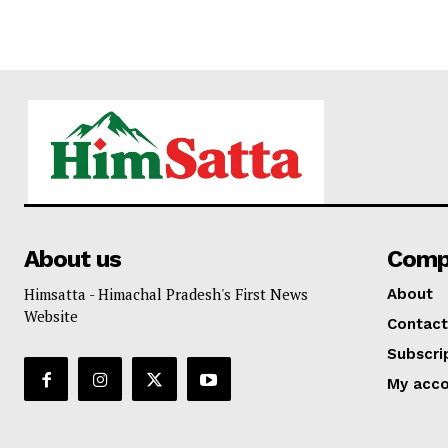
About us
Comp
Himsatta - Himachal Pradesh's First News
About
Website
Contact
Subscri
My acc