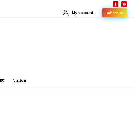
My account
Subscribe
चार
Nation