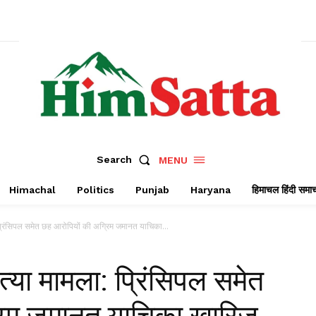
Search
MENU
Himachal
Politics
Punjab
Haryana
हिमाचल हिंदी समा
्रिंसिपल समेत छह आरोपियों की अग्रिम जमानत याचिका...
्या मामला: प्रिंसिपल समेत
रिम जमानत याचिका खारिज,