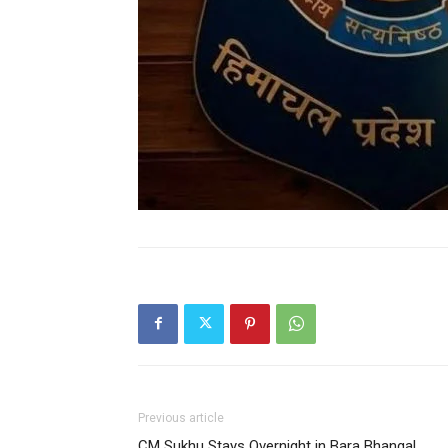
Previous article
CM Sukhu Stays Overnight in Bara Bhangal,