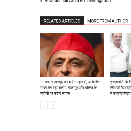
in Bhondsi Jail Amid ED Investigation
RELATED ARTICLES
MORE FROM AUTHOR
‘भाजपा ने जानबूझकर हारे उपचुनाव’, अखिलेश
एनएचपीसी के न
यादव का बड़ा आरोप; बांकीपुर और दतिया के
सिंह को ‘हाइड्रो
नतीजों पर उठाए सवाल
में उत्कृष्ट नेतृ