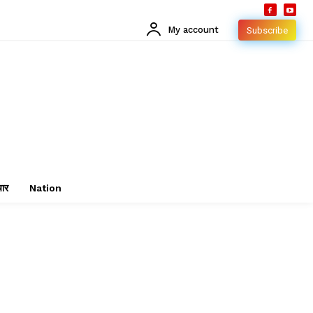
My account
Subscribe
चार
Nation