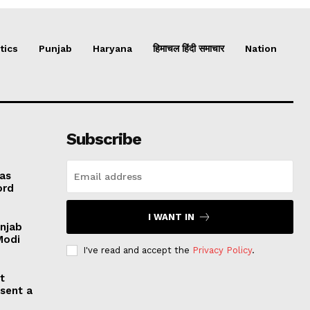
tics
Punjab
Haryana
हिमाचल हिंदी समाचार
Nation
Subscribe
 as
ord
I WANT IN
unjab
Modi
I've read and accept the
Privacy Policy
.
t
esent a