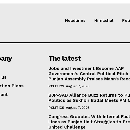
Headlines
Himachal
Poli
any
The latest
Jobs and Investment Become AAP
Government’s Central Political Pitch
 us
Punjab Assembly Praises Mann’s Rec
ption Plans
POLITICS
August 7, 2026
ount
BJP-SAD Alliance Buzz Returns to P
Politics as Sukhbir Badal Meets PM 
POLITICS
August 7, 2026
Congress Grapples With Internal Faul
Lines as Punjab Unit Struggles to Pr
United Challenge