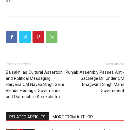
हैं।
SUBSCRIBE NOW
Previous article
Next article
Baisakhi as Cultural Assertion
Punjab Assembly Passes Anti-
Company
and Political Messaging:
Sacrilege Bill Under CM
Haryana CM Nayab Singh Saini
Bhagwant Singh Mann
About
Blends Heritage, Governance
Government
and Outreach in Kurukshetra
Contact us
Subscription Plans
My account
RELATED ARTICLES
MORE FROM AUTHOR