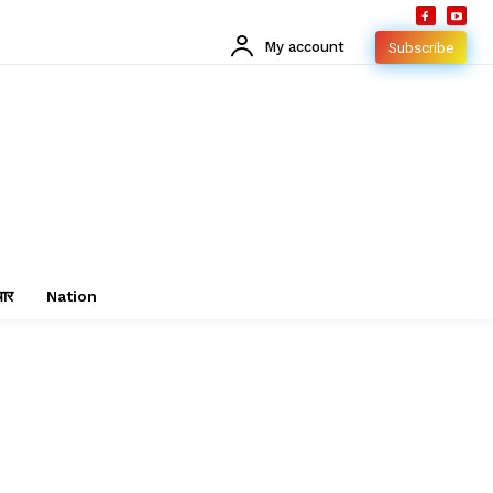
My account
Subscribe
चार
Nation