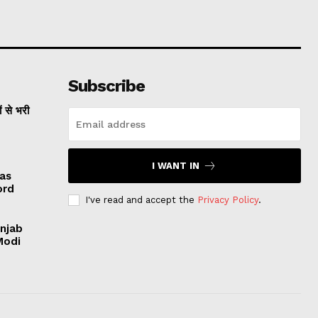
Subscribe
ं से भरी
I WANT IN
 as
ord
I've read and accept the
Privacy Policy
.
unjab
Modi