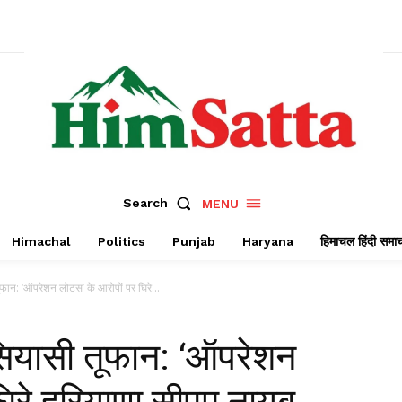
Search
MENU
Himachal
Politics
Punjab
Haryana
हिमाचल हिंदी समा
ूफान: ‘ऑपरेशन लोटस’ के आरोपों पर घिरे...
 सियासी तूफान: ‘ऑपरेशन
घिरे हरियाणा सीएम नायब