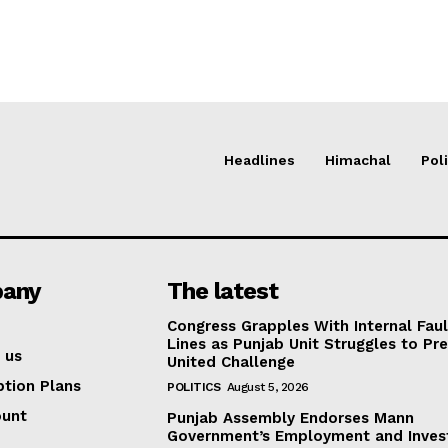
Headlines
Himachal
Poli
any
The latest
Congress Grapples With Internal Faul
Lines as Punjab Unit Struggles to Pr
 us
United Challenge
ption Plans
POLITICS
August 5, 2026
ount
Punjab Assembly Endorses Mann
Government’s Employment and Inve