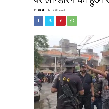
By
user
-
June 25, 2025