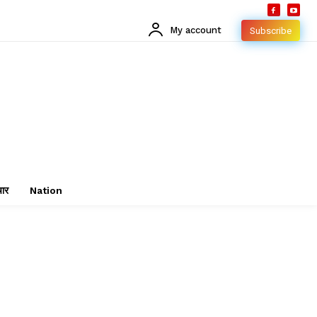
My account
Subscribe
चार
Nation