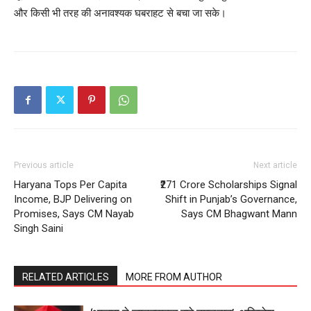
और किसी भी तरह की अनावश्यक घबराहट से बचा जा सके।
SUBSCRIBE NOW
Previous article
Next article
Company
Haryana Tops Per Capita
₹271 Crore Scholarships Signal
Income, BJP Delivering on
Shift in Punjab’s Governance,
About
Promises, Says CM Nayab
Says CM Bhagwant Mann
Singh Saini
Contact us
Subscription Plans
My account
RELATED ARTICLES
MORE FROM AUTHOR