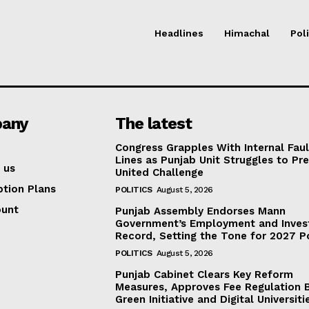
Headlines
Himachal
Poli
any
The latest
Congress Grapples With Internal Faul
Lines as Punjab Unit Struggles to Pr
 us
United Challenge
ption Plans
POLITICS
August 5, 2026
ount
Punjab Assembly Endorses Mann
Government’s Employment and Inve
Record, Setting the Tone for 2027 Po
POLITICS
August 5, 2026
Punjab Cabinet Clears Key Reform
Measures, Approves Fee Regulation Bi
Green Initiative and Digital Universiti