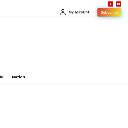
My account
Subscribe
चार
Nation