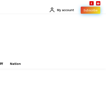
My account
Subscribe
चार
Nation