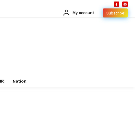
My account
Subscribe
चार
Nation