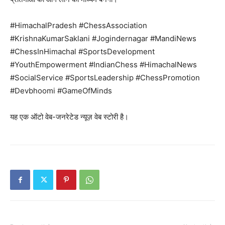
Contact us
#HimachalPradesh #ChessAssociation
Subscription Plans
#KrishnaKumarSaklani #Jogindernagar #MandiNews
My account
#ChessInHimachal #SportsDevelopment
#YouthEmpowerment #IndianChess #HimachalNews
#SocialService #SportsLeadership #ChessPromotion
#Devbhoomi #GameOfMinds
यह एक ऑटो वेब-जनरेटेड न्यूज़ वेब स्टोरी है।