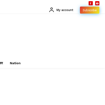
My account
Subscribe
चार
Nation