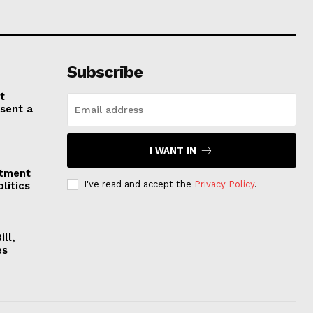
Subscribe
t
esent a
I WANT IN
stment
I've read and accept the
Privacy Policy
.
litics
ll,
es