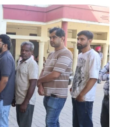
Week
e PRO
Company
About
Contact us
Subscription Plans
My account