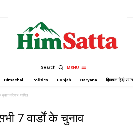
Search
MENU
Himachal
Politics
Punjab
Haryana
हिमाचल हिंदी समा
 के चुनाव परिणाम घोषित
ी 7 वार्डाें के चुनाव