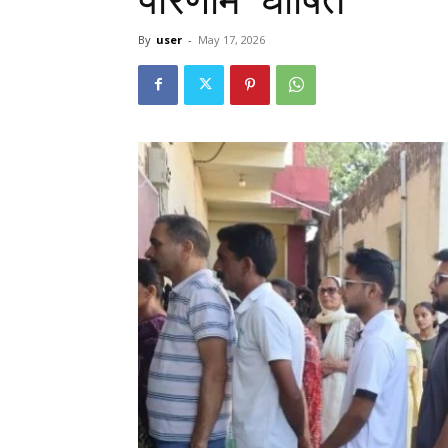
By
user
-
May 17, 2026