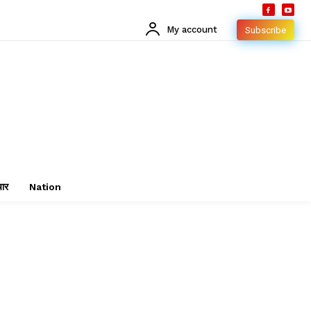
My account
Subscribe
चार
Nation