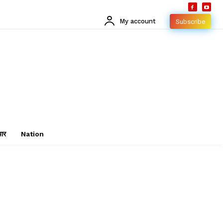
My account
Subscribe
चार
Nation