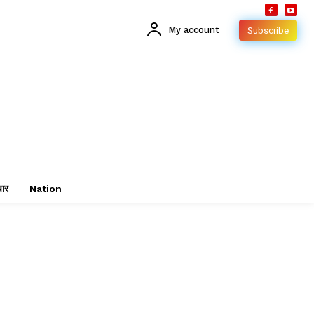
My account
Subscribe
चार
Nation