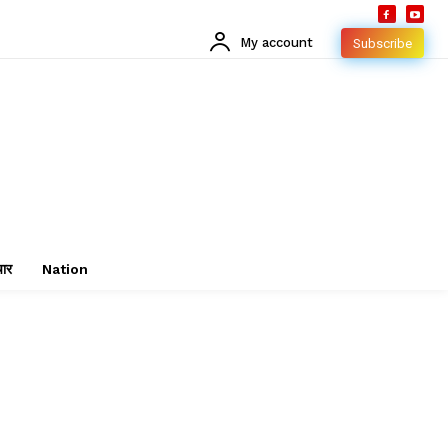
My account
Subscribe
चार
Nation