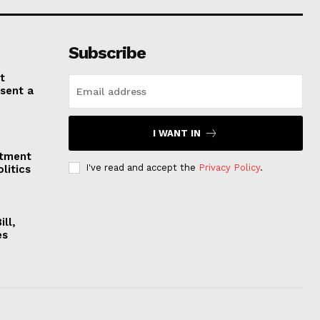
Subscribe
t
esent a
I WANT IN
stment
I've read and accept the
Privacy Policy
.
litics
ll,
es