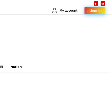
My account
Subscribe
चार
Nation