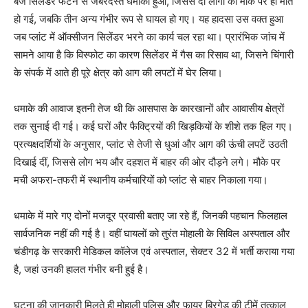
बजे सिलेंडर फटने से जबरदस्त धमाका हुआ, जिससे दो लोगों की मौके पर ही मौत
हो गई, जबकि तीन अन्य गंभीर रूप से घायल हो गए। यह हादसा उस वक्त हुआ
जब प्लांट में ऑक्सीजन सिलेंडर भरने का कार्य चल रहा था। प्रारंभिक जांच में
सामने आया है कि विस्फोट का कारण सिलेंडर में गैस का रिसाव था, जिसने चिंगारी
के संपर्क में आते ही पूरे क्षेत्र को आग की लपटों में घेर लिया।
धमाके की आवाज इतनी तेज थी कि आसपास के कारखानों और आवासीय क्षेत्रों
तक सुनाई दी गई। कई घरों और फैक्ट्रियों की खिड़कियों के शीशे तक हिल गए।
प्रत्यक्षदर्शियों के अनुसार, प्लांट से तेजी से धुआं और आग की ऊंची लपटें उठती
दिखाई दीं, जिससे लोग भय और दहशत में बाहर की ओर दौड़ने लगे। मौके पर
मची अफरा-तफरी में स्थानीय कर्मचारियों को प्लांट से बाहर निकाला गया।
धमाके में मारे गए दोनों मजदूर प्रवासी बताए जा रहे हैं, जिनकी पहचान फिलहाल
सार्वजनिक नहीं की गई है। वहीं घायलों को तुरंत मोहाली के सिविल अस्पताल और
चंडीगढ़ के सरकारी मेडिकल कॉलेज एवं अस्पताल, सेक्टर 32 में भर्ती कराया गया
है, जहां उनकी हालत गंभीर बनी हुई है।
घटना की जानकारी मिलते ही मोहाली पुलिस और फायर ब्रिगेड की टीमें तत्काल