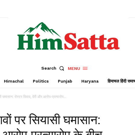
Search
MENU
Himachal
Politics
Punjab
Haryana
हिमाचल हिंदी समा
सी घमासान: रोस्टर विवाद, देरी और आरोप-प्रत्यारोप...
नावों पर सियासी घमासान:
 आरोप-प्रत्यारोप के बीच