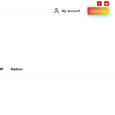
My account
Subscribe
चार
Nation