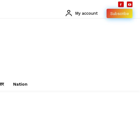
My account
Subscribe
चार
Nation